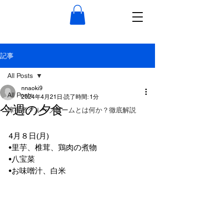
記事
All Posts
nnaoki9
All Posts
2024年4月21日
読了時間: 1分
今週の夕食
障害者グループホームとは何か？徹底解説
4月８日(月)
•里芋、椎茸、鶏肉の煮物
•八宝菜
•お味噌汁、白米