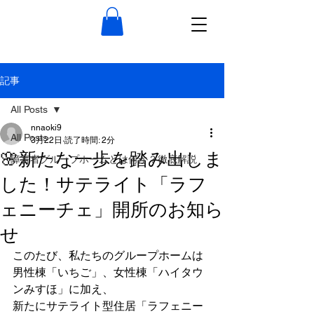
記事
All Posts
nnaoki9
All Posts
3月22日
読了時間: 2分
🌸新たな一歩を踏み出しま
障害者グループホームとは何か？徹底解説
した！サテライト「ラフ
ェニーチェ」開所のお知ら
せ
このたび、私たちのグループホームは
男性棟「いちご」、女性棟「ハイタウ
ンみすほ」に加え、
新たにサテライト型住居「ラフェニー