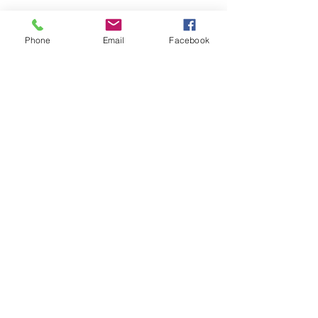
Phone
Email
Facebook
コメント
ザ・和食
コメントを追加…
ゴールデンウィークイベ
ント
Copyright © 2024 enhance Inc. 障害者グルー
プホームいちご