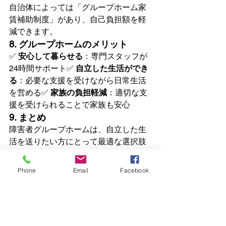
自治体によっては「グループホーム家
賃補助制度」があり、自己負担額を軽
減できます。
8. グループホームのメリット
✅ 
安心して暮らせる
：専門スタッフが
24時間サポート✅ 
自立した生活ができ
る
：必要な支援を受けながら日常生活
を営める✅ 
家族の負担軽減
：適切な支
援を受けられることで家族も安心
9. まとめ
障害者グループホームは、自立した生
活を送りたい方にとって最適な選択肢
の一つです。費用や手続きについてし
っかり理解し、自分に合った施設を見
Phone
Email
Facebook
つけることが大切です。自治体の相談
窓口や福祉事業所を活用しながら、最
適な住まいを探しましょう。
障害者グループホームとは何か？徹底解説