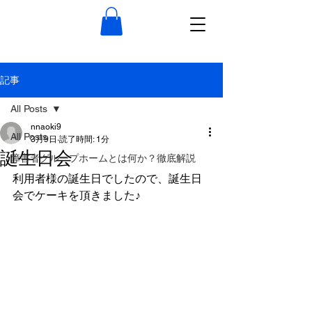
記事
All Posts
nnaoki9
All Posts
3月9日
読了時間: 1分
誕生日会
障害者グループホームとは何か？徹底解説
利用者様の誕生日でしたので、誕生日
会でケーキを頂きました♪